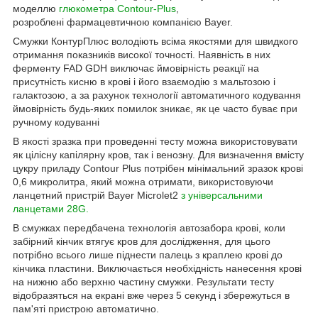
моделлю
глюкометра Contour-Plus
,
розроблені фармацевтичною компанією Bayer.
Смужки КонтурПлюс володіють всіма якостями для швидкого
отримання показників високої точності. Наявність в них
ферменту FAD GDH виключає ймовірність реакції на
присутність кисню в крові і його взаємодію з мальтозою і
галактозою, а за рахунок технології автоматичного кодування
ймовірність будь-яких помилок зникає, як це часто буває при
ручному кодуванні
В якості зразка при проведенні тесту можна використовувати
як цілісну капілярну кров, так і венозну. Для визначення вмісту
цукру приладу Contour Plus потрібен мінімальний зразок крові
0,6 микролитра, який можна отримати, використовуючи
ланцетний пристрій Bayer Microlet2
з універсальними
ланцетами 28G.
В смужках передбачена технологія автозабора крові, коли
забірний кінчик втягує кров для дослідження, для цього
потрібно всього лише піднести палець з краплею крові до
кінчика пластини. Виключається необхідність нанесення крові
на нижню або верхню частину смужки. Результати тесту
відобразяться на екрані вже через 5 секунд і збережуться в
пам'яті пристрою автоматично.