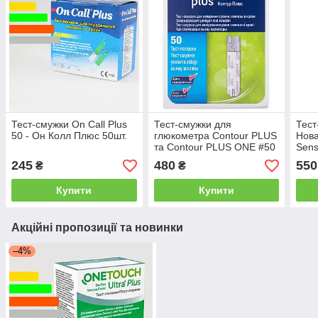
Тест-смужки On Call Plus
Тест-смужки для
Тест
50 - Он Колл Плюс 50шт.
глюкометра Contour PLUS
Нова
та Contour PLUS ONE #50
Sens
- Контур ПЛЮС тест
245
480
550
₴
₴
смужки #50 шт
Купити
Купити
Акційні пропозиції та новинки
–4%