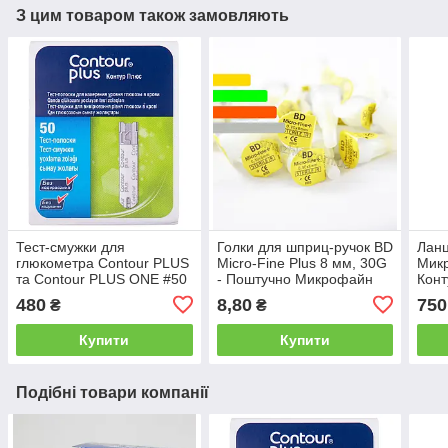
З цим товаром також замовляють
Тест-смужки для
Голки для шприц-ручок BD
Ланц
глюкометра Contour PLUS
Micro-Fine Plus 8 мм, 30G
Микр
та Contour PLUS ONE #50
- Поштучно Микрофайн
Кон
- Контур ПЛЮС тест
480
8,80
750
₴
₴
смужки #50 шт
Купити
Купити
Подібні товари компанії