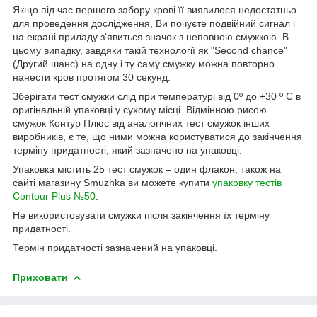
Якщо під час першого забору крові її виявилося недостатньо
для проведення дослідження, Ви почуєте подвійний сигнал і
на екрані приладу з'явиться значок з неповною смужкою. В
цьому випадку, завдяки такій технології як "Second chance"
(Другий шанс) на одну і ту саму смужку можна повторно
нанести кров протягом 30 секунд.
Зберігати тест смужки слід при температурі від 0º до +30 º С в
оригінальній упаковці у сухому місці. Відмінною рисою
смужок Контур Плюс від аналогічних тест смужок інших
виробників, є те, що ними можна користуватися до закінчення
терміну придатності, який зазначено на упаковці.
Упаковка містить 25 тест смужок – один флакон, також на
сайті магазину Smuzhka ви можете купити
упаковку тестів
Contour Plus №50
.
Не використовувати смужки після закінчення їх терміну
придатності.
Термін придатності зазначений на упаковці.
Приховати