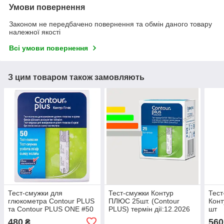
Умови повернення
Законом не передбачено повернення та обмін даного товару
належної якості
Всі умови повернення
З цим товаром також замовляють
Тест-смужки для
Тест-смужки Контур
Тест
глюкометра Contour PLUS
ПЛЮС 25шт. (Contour
Конт
та Contour PLUS ONE #50
PLUS) термін дії:12.2026
шт
- Контур ПЛЮС тест
480
560
₴