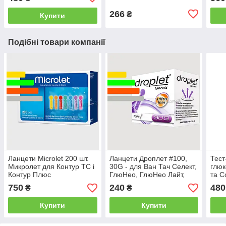
смужки #50 шт
266
₴
Купити
Подібні товари компанії
Ланцети Microlet 200 шт.
Ланцети Дроплет #100,
Тест
Микролет для Контур ТС і
30G - для Ван Тач Селект,
глюк
Контур Плюс
ГлюНео, ГлюНео Лайт,
та C
Контур Плюс, Біонайм,
- Ко
750
240
480
₴
₴
Калла Веллион,
смуж
Купити
Купити