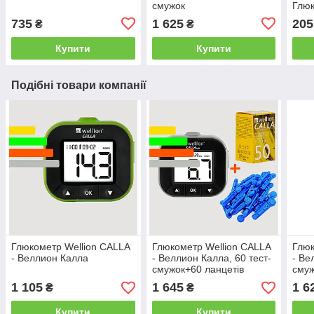
смужок
Глюк
Free
735
1 625
205
₴
₴
Cont
Сен
Купити
Купити
Подібні товари компанії
Глюкометр Wellion CALLA
Глюкометр Wellion CALLA
Глюк
- Веллион Калла
- Веллион Калла, 60 тест-
- Ве
смужок+60 ланцетів
сму
1 105
1 645
1 6
₴
₴
Купити
Купити