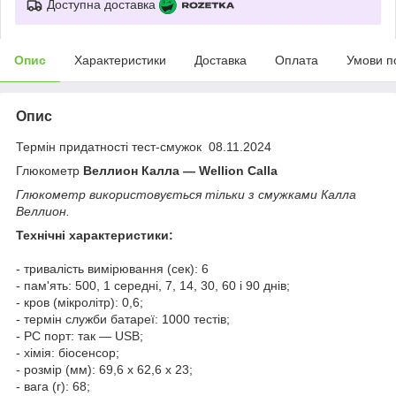
Доступна доставка
Опис
Характеристики
Доставка
Оплата
Умови п
Опис
Термін придатності тест-смужок 08.11.2024
Глюкометр
Веллион Калла ― Wellion Calla
Глюкометр використовується тільки з смужками Калла
Веллион.
Технічні характеристики:
- тривалість вимірювання (сек): 6
- пам'ять: 500, 1 середні, 7, 14, 30, 60 і 90 днів;
- кров (мікролітр): 0,6;
- термін служби батареї: 1000 тестів;
- PC порт: так ― USB;
- хімія: біосенсор;
- розмір (мм): 69,6 х 62,6 х 23;
- вага (г): 68;