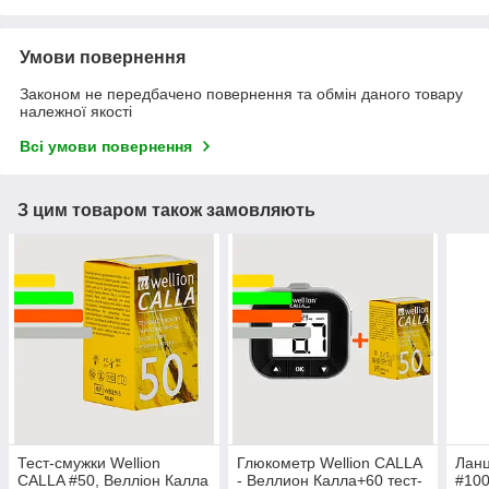
Умови повернення
Законом не передбачено повернення та обмін даного товару
належної якості
Всі умови повернення
З цим товаром також замовляють
Тест-смужки Wellion
Глюкометр Wellion CALLA
Ланц
CALLA #50, Велліон Калла
- Веллион Калла+60 тест-
#100