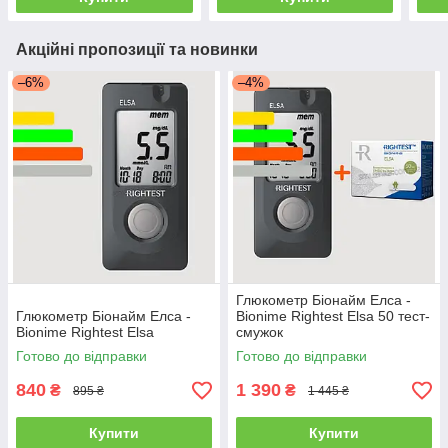
Акційні пропозиції та новинки
–6%
–4%
Глюкометр Біонайм Елса -
Глюкометр Біонайм Елса -
Bionime Rightest Elsa 50 тест-
Bionime Rightest Elsa
смужок
Готово до відправки
Готово до відправки
840
1 390
₴
₴
895 ₴
1 445 ₴
Купити
Купити