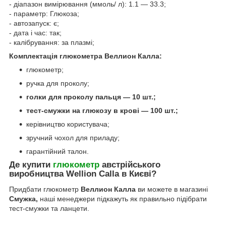
- діапазон вимірювання (ммоль/ л): 1.1 ― 33.3;
- параметр: Глюкоза;
- автозапуск: є;
- дата і час: так;
- калібрування: за плазмі;
Комплектація глюкометра Веллион Калла:
глюкометр;
ручка для проколу;
голки для проколу пальця — 10 шт.;
тест-смужки на глюкозу в крові — 100 шт.;
керівництво користувача;
зручний чохол для приладу;
гарантійний талон.
Де купити
глюкометр
австрійського
виробництва Wellion Calla в Києві?
Придбати глюкометр
Веллион Калла
ви можете в магазині
Смужка,
наші менеджери підкажуть як правильно підібрати
тест-смужки та ланцети.