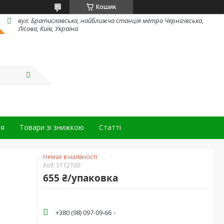
Кошик
вул. Братиславська, найближча станція метро Чернігівська,
Лісова, Київ, Україна
ня
Товари зі знижкою
Статті
Немає в наявності
Код:
S112100
655 ₴/упаковка
+380 (98) 097-09-66