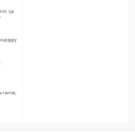
1ml. Це
у
роцедуру
.
ьтантів,