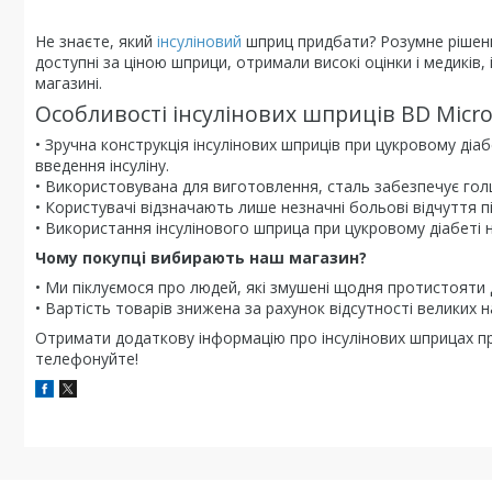
Не знаєте, який
інсуліновий
шприц придбати? Розумне рішення
доступні за ціною шприци, отримали високі оцінки і медиків,
магазині.
Особливості інсулінових шприців BD Micro-
• Зручна конструкція інсулінових шприців при цукровому ді
введення інсуліну.
• Використовувана для виготовлення, сталь забезпечує голці
• Користувачі відзначають лише незначні больові відчуття під 
• Використання інсулінового шприца при цукровому діабеті н
Чому покупці вибирають наш магазин?
• Ми піклуємося про людей, які змушені щодня протистояти
• Вартість товарів знижена за рахунок відсутності великих н
Отримати додаткову інформацію про інсулінових шприцах при
телефонуйте!