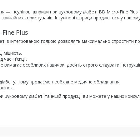
 — інсулінові шприци при цукровому діабеті BD Micro-Fine Plus 
 і звичайних користувачів. Інсулінові шприци продаються у нашом
Fine Plus
абеті з інтегрованою голкою дозволять максимально спростити п
 міцність.
час ін'єкції.
е вимагає особливих навичок, досить строго слідувати інструкції
 діабету, тому продаємо необхідне медичне обладнання.
ацінок.
 цукровому діабеті та іншій продукції ви можете у наших консул