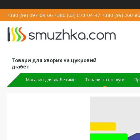
+380 (98) 097-09-66
+380 (63) 073-04-47
+380 (99) 260-8
Товари для хворих на цукровий
діабет
Магазин для діабетиків
Товари та послуги
Пр