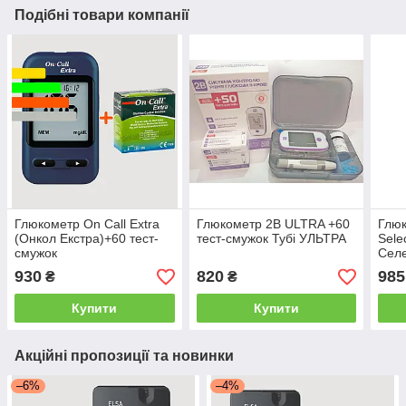
Подібні товари компанії
Глюкометр On Call Extra
Глюкометр 2B ULTRA +60
Глю
(Онкол Екстра)+60 тест-
тест-смужок Тубі УЛЬТРА
Sele
смужок
Селе
930
820
985
₴
₴
Купити
Купити
Акційні пропозиції та новинки
–6%
–4%