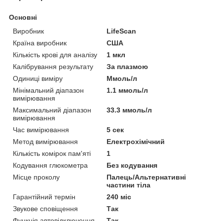
Основні
Виробник
LifeScan
Країна виробник
США
Кількість крові для аналізу
1 мкл
Калібрування результату
За плазмою
Одиниці виміру
Ммоль/л
Мінімальний діапазон
1.1 ммоль/л
вимірювання
Максимальний діапазон
33.3 ммоль/л
вимірювання
Час вимірювання
5 сек
Метод вимірювання
Електрохімічний
Кількість комірок пам'яті
1
Кодування глюкометра
Без кодування
Місце проколу
Палець/Альтернативні
частини тіла
Гарантійний термін
240 міс
Звукове сповіщення
Так
Функція автовідключення
Так