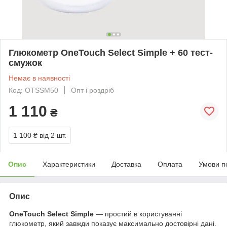
Глюкометр OneTouch Select Simple + 60 тест-
смужок
Немає в наявності
Код: OTSSM50
Опт і роздріб
1 110
₴
1 100 ₴
від 2 шт.
Опис
Характеристики
Доставка
Оплата
Умови п
Опис
OneTouch Select Simple
— простий в користуванні
глюкометр, який завжди показує максимально достовірні дані.