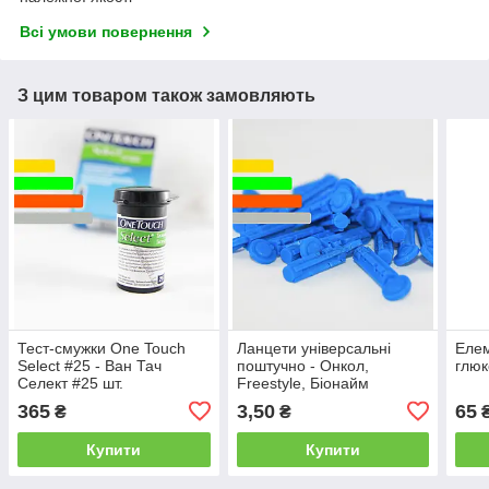
Всі умови повернення
З цим товаром також замовляють
Тест-смужки One Touch
Ланцети універсальні
Елем
Select #25 - Ван Тач
поштучно - Онкол,
глюк
Селект #25 шт.
Freestyle, Біонайм
365
3,50
65
₴
₴
Купити
Купити