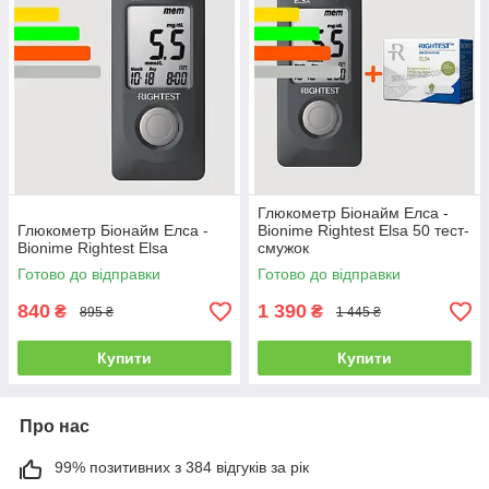
Глюкометр Біонайм Елса -
Глюкометр Біонайм Елса -
Bionime Rightest Elsa 50 тест-
Bionime Rightest Elsa
смужок
Готово до відправки
Готово до відправки
840
1 390
₴
₴
895 ₴
1 445 ₴
Купити
Купити
Про нас
99% позитивних з 384 відгуків за рік