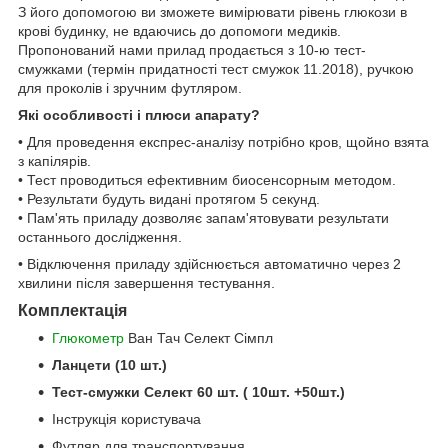
З його допомогою ви зможете вимірювати рівень глюкози в
крові будинку, не вдаючись до допомоги медиків.
Пропонований нами прилад продається з 10-ю тест-
смужками (термін придатності тест смужок 11.2018), ручкою
для проколів і зручним футляром.
Які особливості і плюси апарату?
• Для проведення експрес-аналізу потрібно кров, щойно взята
з капілярів.
• Тест проводиться ефективним биосенсорным методом.
• Результати будуть видані протягом 5 секунд.
• Пам'ять приладу дозволяє запам'ятовувати результати
останнього дослідження.
• Відключення приладу здійснюється автоматично через 2
хвилини після завершення тестування.
Комплектація
Глюкометр
Ван Тач Селект Сімпл
Ланцети (10 шт.)
Тест-смужки Селект 60 шт. ( 10шт. +50шт.)
Інструкція користувача
Футляр для транспортування