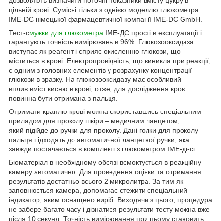
дозволяють визначити поточні показники вмісту цукру в
цільній крові. Сумісні тільки з однією моделлю глюкометра
IME-DC німецької фармацевтичної компанії IME-DC GmbH.
Тест-с
мужки для глюкометра
ІМЕ-ДС прості в експлуатації і
гарантують точність вимірювань в 96%. Глюкозооксидаза
виступає як реагент і сприяє окисленню глюкози, що
міститься в крові. Електропровідність, що виникла при реакції,
є одним з головних елементів у розрахунку концентрації
глюкози в зразку. На глюкозооксидазу має особливий
вплив вміст кисню в крові, отже, для дослідження кров
повинна бути отримана з пальця.
Отримати краплю крові можна скориставшись спеціальним
приладом для проколу шкіри – медичним ланцетом,
який підійде до ручки для проколу. Дані голки для проколу
пальця підходять до автоматичної ланцетної ручки, яка
завжди постачається в комплекті з глюкометром ІМЕ-ді-сі.
Біоматеріал в необхідному обсязі всмоктується в реакційну
камеру автоматично. Для проведення оцінки та отримання
результатів достатньо всього 2 микролитра. За тим як
заповнюється камера, допомагає стежити спеціальний
індикатор, яким оснащено виріб. Виходячи з цього, процедура
не забере багато часу і дізнатися результати тесту можна вже
після 10 секунд. Точність вимірювання при цьому становить