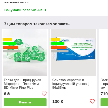
належної якості
Всі умови повернення
З цим товаром також замовляють
Голки для шприц-ручок
Спиртові серветки в
Голк
Мікрофайн Плюс 4мм -
індивідуальній упаковці
шпри
BD Micro-Fine Plus -
56х65мм
мм -
Поштучно
6
710
₴
130
₴
Купити