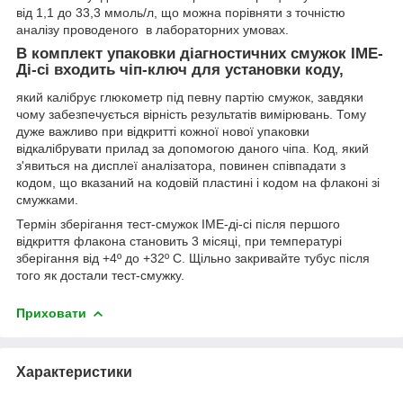
від 1,1 до 33,3 ммоль/л, що можна порівняти з точністю
аналізу проводеного в лабораторних умовах.
В комплект упаковки діагностичних смужок ІМЕ-
Ді-сі входить чіп-ключ для установки коду,
який калібрує глюкометр під певну партію смужок, завдяки
чому забезпечується вірність результатів вимірювань. Тому
дуже важливо при відкритті кожної нової упаковки
відкалібрувати прилад за допомогою даного чіпа. Код, який
з'явиться на дисплеї аналізатора, повинен співпадати з
кодом, що вказаний на кодовій пластині і кодом на флаконі зі
смужками.
Термін зберігання тест-смужок ІМЕ-ді-сі після першого
відкриття флакона становить 3 місяці, при температурі
зберігання від +4º до +32º С. Щільно закривайте тубус після
того як достали тест-смужку.
Приховати
Характеристики