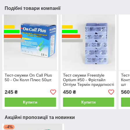
Подібні товари компанії
Тест-смужки On Call Plus
Тест смужки Freestyle
Тест
50 - Он Колл Плюс 50шт.
Optium #50 - Фрістайл
Конт
Оптіум Термін придатності
шт
смужок 31.03.2027
245
450
560
₴
₴
Купити
Купити
Акційні пропозиції та новинки
–4%