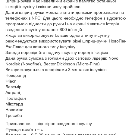
Шприц-ручка має невеликий екран з пам/ятю останньої
ін'єкції інсуліну і скільки часу пройшло
Дані зі шприц-ручки можна зчитати деякими програмами на
телефонах з NFC. Для цього необхідно телефон з відкритою
програмою піднести до ручки і на екрані з'явиться історія
введення інсуліну останніх 800 ін'єкцій.
Якщо ви використовуєте більше одного типу інсуліну,
рекомендується використовувати різні шприц-ручки НовоПен
ЕхоПлюс для кожного типу інсуліну.
Завжди перевіряйте подачу інсуліну перед ін'єкцією.
Дана ручка сумісна з голками двох світових лідерів: Novo
Nordisk (Novofine), BectonDickinson (Micro-Fine)
Використовується з пенфілами 3 мл таких інсулінів:
Новорапід
Фіасп
Левемір
Актрапі,
Протафан
Мікстард
Новомікс
Тресиба
Призначення – підшкірне введення інсуліну
Функція пам'яті – є
Дозування – 0,5-30 одиниць (можна ввести за один раз)