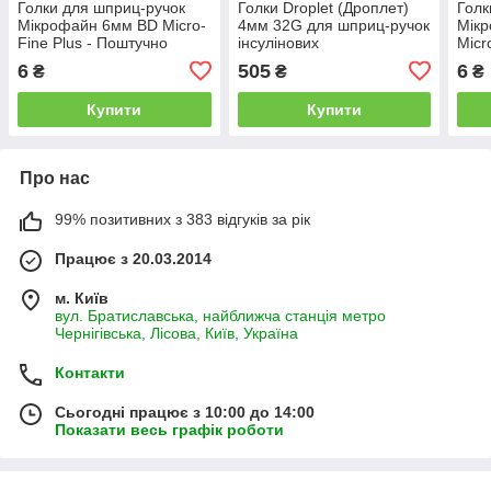
Голки для шприц-ручок
Голки Droplet (Дроплет)
Голк
Мікрофайн 6мм BD Micro-
4мм 32G для шприц-ручок
Мік
Fine Plus - Поштучно
інсулінових
Micr
6
505
6
₴
₴
₴
Купити
Купити
Про нас
99% позитивних з 383 відгуків за рік
Працює з 20.03.2014
м. Київ
вул. Братиславська, найближча станція метро
Чернігівська, Лісова, Київ, Україна
Контакти
Сьогодні працює з 10:00 до 14:00
Показати весь графік роботи