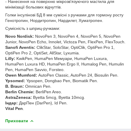
- Нанесення на поверхню мікрозв'язуючого мастила для
мінімізації больових відчуттів.
Голки інсулінові БД 8 мм сумісні з ручками для гормону росту
Генотропин, Нордитропин, Нардилет, Хуматропен.
Сумісність з шприц-ручками:
Novo Nordisk:
NovoPen 3, NovoPen 4, NovoPen 5, NovoPen
Junior, NovoPen Echo, Innolet, Victoza Pen, FlexPen, FlexTouch.
Sanofi Aventis:
ClikStar, SoloStar, OptiClik, OptiPen Pro 1,
OptiPen Pro 2, OptiSet, AllStar, Lyxumia.
Lilly:
KwikPen, HumaPen Мемуари, HumaPen Luxura,
HumaPen Luxura HD, HumaPen Ergo II, Humalog Pen, Humulin
Pen, HumaPen Savvio, Forsteo.
Owen Mumford:
AutoPen Classic, AutoPen 24, Biosulin Pen.
Ypsomed:
Ypsopen, Dongbao Pen, Biomatik Pen.
B. Braun:
Omnican Pen.
Berlin Chemie:
BerliPen Areo.
AstraZeneca:
Byetta 5mcg, Byetta 10mcg.
Індар:
ДарПен (DarPen), Id Pen.
Vital Pen
.
Приховати