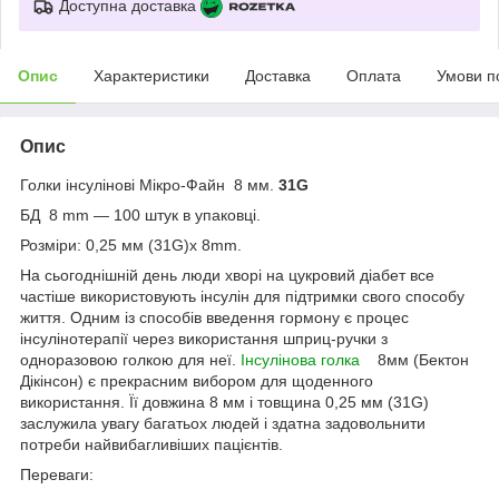
Доступна доставка
Опис
Характеристики
Доставка
Оплата
Умови п
Опис
Голки інсулінові Мікро-Файн 8 мм.
31G
БД 8 mm ― 100 штук в упаковці.
Розміри: 0,25 мм (31G)x 8mm.
На сьогоднішній день люди хворі на цукровий діабет все
частіше використовують інсулін для підтримки свого способу
життя. Одним із способів введення гормону є процес
інсулінотерапії через використання шприц-ручки з
одноразовою голкою для неї.
Інсулінова голка
8мм (Бектон
Дікінсон) є прекрасним вибором для щоденного
використання. Її довжина 8 мм і товщина 0,25 мм (31G)
заслужила увагу багатьох людей і здатна задовольнити
потреби найвибагливіших пацієнтів.
Переваги: