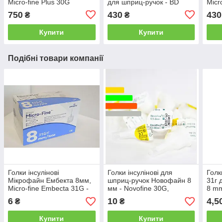
Micro-fine Plus 30G
для шприц-ручок - BD
Micr
Micro-fine Plus 5 mm
750
430
430
₴
₴
Купити
Купити
Подібні товари компанії
Голки інсулінові
Голки інсулінові для
Голк
Мікрофайн Ембекта 8мм,
шприц-ручок Новофайн 8
31г 
Micro-fine Embecta 31G -
мм - Novofine 30G,
8 m
Поштучно Микрофайн
Поштучно
6
10
4,5
₴
₴
Купити
Купити