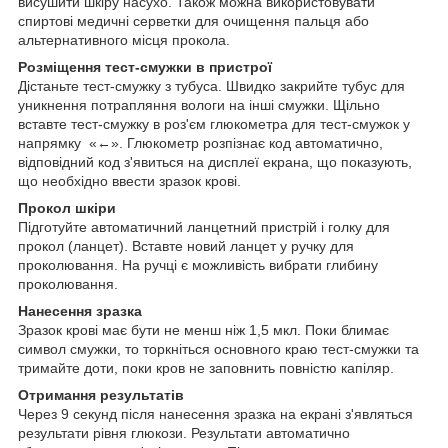
висушити шкіру насухо. Також можна використовувати
спиртові медичні серветки для очищення пальця або
альтернативного місця прокола.
Розміщення тест-смужки в пристрої
Дістаньте тест-смужку з тубуса. Швидко закрийте тубус для
уникнення потрапляння вологи на інші смужки. Щільно
вставте тест-смужку в роз'єм глюкометра для тест-смужок у
напрямку «
←
». Глюкометр розпізнає код автоматично,
відповідний код з'явиться на дисплеї екрана, що показують,
що необхідно ввести зразок крові.
Прокол шкіри
Підготуйте автоматичний ланцетний пристрій і голку для
прокол (ланцет). Вставте новий ланцет у ручку для
проколювання. На ручці є можливість вибрати глибину
проколювання.
Нанесення зразка
Зразок крові має бути не менш ніж 1,5 мкл. Поки блимає
символ смужки, то торкніться основного краю тест-смужки та
тримайте доти, поки кров не заповнить повністю капіляр.
Отримання результатів
Через 9 секунд після нанесення зразка на екрані з'являться
результати рівня глюкози. Результати автоматично