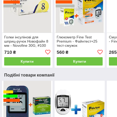
Голки інсулінові для
Глюкометр Fine Test
Смуж
шприц-ручок Новофайн 8
Premium - Файнтест+25
- Fi
мм - Novofine 30G, #100
тест-смужок
710
560
265
₴
₴
Купити
Купити
Подібні товари компанії