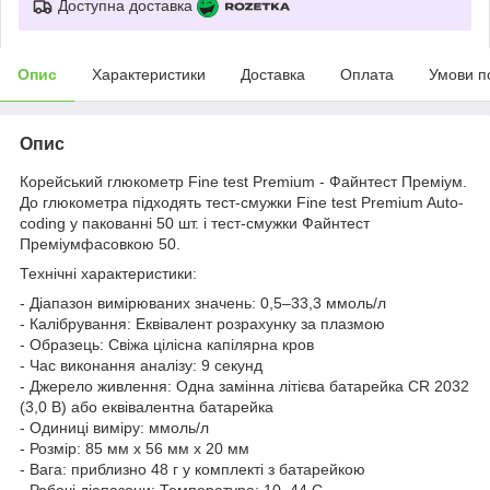
Доступна доставка
Опис
Характеристики
Доставка
Оплата
Умови п
Опис
Корейський глюкометр Fine test Premium - Файнтест Преміум.
До глюкометра підходять тест-смужки Fine test Premium Auto-
coding у пакованні 50 шт. і тест-смужки Файнтест
Преміумфасовкою 50.
Технічні характеристики:
- Діапазон вимірюваних значень: 0,5–33,3 ммоль/л
- Калібрування: Еквівалент розрахунку за плазмою
- Образець: Свіжа цілісна капілярна кров
- Час виконання аналізу: 9 секунд
- Джерело живлення: Одна замінна літієва батарейка CR 2032
(3,0 В) або еквівалентна батарейка
- Одиниці виміру: ммоль/л
- Розмір: 85 мм x 56 мм x 20 мм
- Вага: приблизно 48 г у комплекті з батарейкою
- Робочі діапазони: Температура: 10–44 C