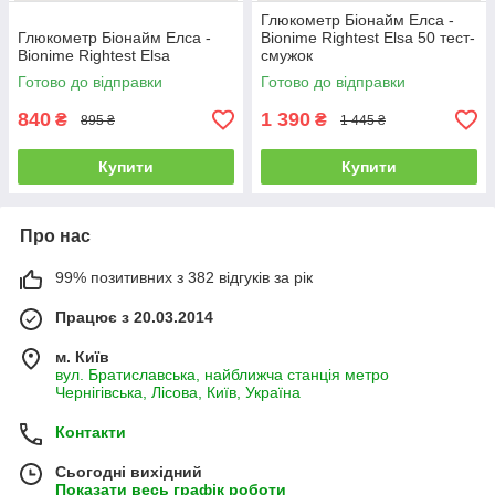
Глюкометр Біонайм Елса -
Глюкометр Біонайм Елса -
Bionime Rightest Elsa 50 тест-
Bionime Rightest Elsa
смужок
Готово до відправки
Готово до відправки
840
1 390
₴
₴
895 ₴
1 445 ₴
Купити
Купити
Про нас
99% позитивних з 382 відгуків за рік
Працює з 20.03.2014
м. Київ
вул. Братиславська, найближча станція метро
Чернігівська, Лісова, Київ, Україна
Контакти
Сьогодні вихідний
Показати весь графік роботи