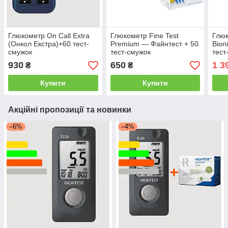
Глюкометр On Call Extra
Глюкометр Fine Test
Глюк
(Онкол Екстра)+60 тест-
Premium — Файнтест + 50
Bion
смужок
тест-смужок
тест
930
650
1 3
₴
₴
Купити
Купити
Акційні пропозиції та новинки
–6%
–4%