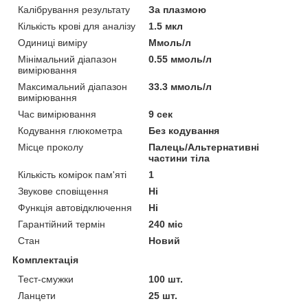
Калібрування результату
За плазмою
Кількість крові для аналізу
1.5 мкл
Одиниці виміру
Ммоль/л
Мінімальний діапазон
0.55 ммоль/л
вимірювання
Максимальний діапазон
33.3 ммоль/л
вимірювання
Час вимірювання
9 сек
Кодування глюкометра
Без кодування
Місце проколу
Палець/Альтернативні
частини тіла
Кількість комірок пам'яті
1
Звукове сповіщення
Ні
Функція автовідключення
Ні
Гарантійний термін
240 міс
Стан
Новий
Комплектація
Тест-смужки
100 шт.
Ланцети
25 шт.