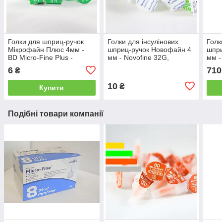
Голки для шприц-ручок
Голки для інсулінових
Голк
Мікрофайн Плюс 4мм -
шприц-ручок Новофайн 4
шпри
BD Micro-Fine Plus -
мм - Novofine 32G,
мм -
Поштучно
Поштучно
6
710
₴
10
₴
Купити
Подібні товари компанії