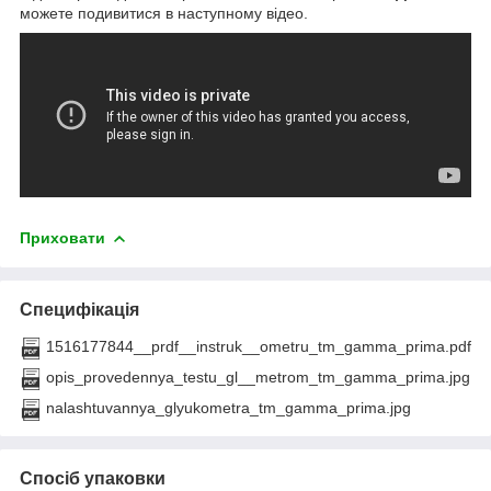
можете подивитися в наступному відео.
Приховати
Специфікація
1516177844__prdf__instruk__ometru_tm_gamma_prima.pdf
opis_provedennya_testu_gl__metrom_tm_gamma_prima.jpg
nalashtuvannya_glyukometra_tm_gamma_prima.jpg
Спосіб упаковки