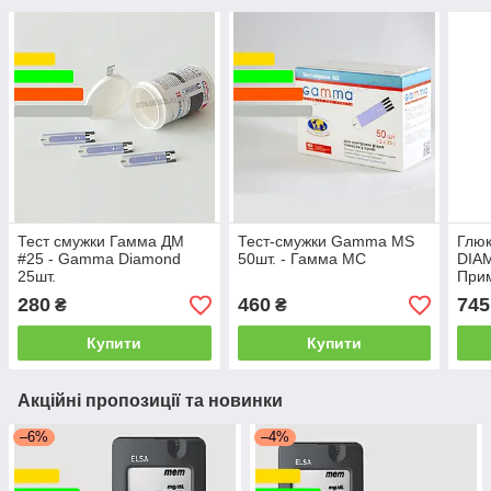
Тест смужки Гамма ДМ
Тест-смужки Gamma MS
Глю
#25 - Gamma Diamond
50шт. - Гамма МС
DIA
25шт.
При
280
460
745
₴
₴
Купити
Купити
Акційні пропозиції та новинки
–6%
–4%