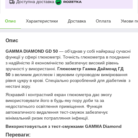
Доступна доставка
Опис
Характеристики
Доставка
Оплата
Умови п
Опис
GAMMA DIAMOND GD 50
— об'єднав у собі найкращі сучасні
функції у сфері глюкометрі. Точність глюкометра в поєднанні
з надійністю й економічністю забезпечує високий рівень
зручності у використанні.
Глюкометр Гамма Даймонд ГД
50
з великим дисплеєм і звуковим супроводом вимірювання
рівня цукру в крові. Спеціально розроблений для діабетиків з
нестачі зору.
Яскравий і контрастний екран глюкометра дає змогу
використовувати його в будь-яку пору доби та за
недостатнього освітлення приміщення. Функція
автоматичного видалення тест-смужок забезпечує
мінімальний ризик потрапляння інфекції.
Використовується з тест-смужками GAMMA Diamond
Переваги: