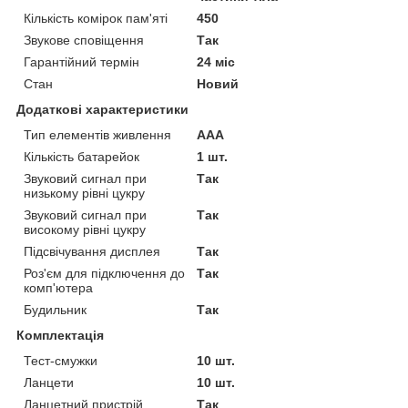
Кількість комірок пам'яті
450
Звукове сповіщення
Так
Гарантійний термін
24 міс
Стан
Новий
Додаткові характеристики
Тип елементів живлення
AAA
Кількість батарейок
1 шт.
Звуковий сигнал при
Так
низькому рівні цукру
Звуковий сигнал при
Так
високому рівні цукру
Підсвічування дисплея
Так
Роз'єм для підключення до
Так
комп'ютера
Будильник
Так
Комплектація
Тест-смужки
10 шт.
Ланцети
10 шт.
Ланцетний пристрій
Так