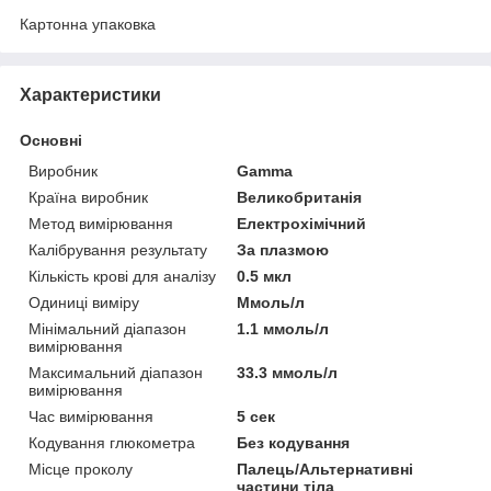
Картонна упаковка
Характеристики
Основні
Виробник
Gamma
Країна виробник
Великобританія
Метод вимірювання
Електрохімічний
Калібрування результату
За плазмою
Кількість крові для аналізу
0.5 мкл
Одиниці виміру
Ммоль/л
Мінімальний діапазон
1.1 ммоль/л
вимірювання
Максимальний діапазон
33.3 ммоль/л
вимірювання
Час вимірювання
5 сек
Кодування глюкометра
Без кодування
Місце проколу
Палець/Альтернативні
частини тіла