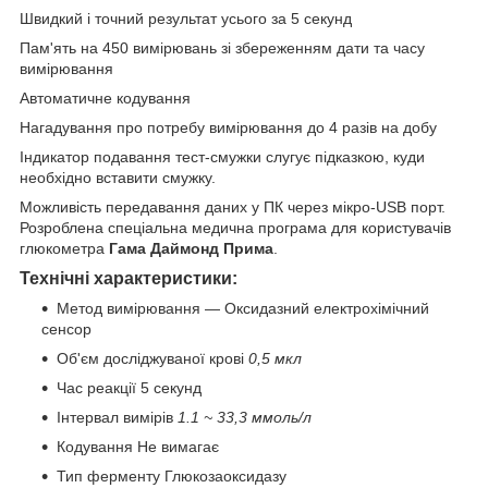
Швидкий і точний результат усього за 5 секунд
Пам'ять на 450 вимірювань зі збереженням дати та часу
вимірювання
Автоматичне кодування
Нагадування про потребу вимірювання до 4 разів на добу
Індикатор подавання тест-смужки слугує підказкою, куди
необхідно вставити смужку.
Можливість передавання даних у ПК через мікро-USB порт.
Розроблена спеціальна медична програма для користувачів
глюкометра
Гама Даймонд Прима
.
Технічні характеристики:
Метод вимірювання — Оксидазний електрохімічний
сенсор
Об'єм досліджуваної крові
0,5 мкл
Час реакції 5 секунд
Інтервал вимірів
1.1 ~ 33,3 ммоль/л
Кодування Не вимагає
Тип ферменту Глюкозаоксидазу