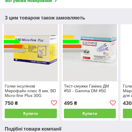
Всі умови повернення
З цим товаром також замовляють
Голки інсулінові
Тест-смужки Гамма ДМ
Голк
Мікрофайн плюс 8 мм, BD
#50 - Gamma DM #50
Мік
Micro-fine Plus 30G
для 
Micr
750
495
430
₴
₴
Купити
Купити
Подібні товари компанії