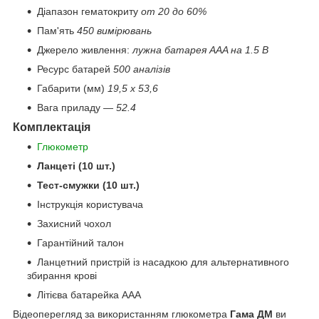
Діапазон гематокриту
от 20 до 60%
Пам'ять
450 вимірювань
Джерело живлення:
лужна батарея AAA на 1.5 В
Ресурс батарей
500 аналізів
Габарити (мм)
19,5 x 53,6
Вага приладу —
52.4
Комплектація
Глюкометр
Ланцеті (10 шт.)
Тест-смужки (10 шт.)
Інструкція користувача
Захисний чохол
Гарантійний талон
Ланцетний пристрій із насадкою для альтернативного
збирання крові
Літієва батарейка AAA
Відеоперегляд за використанням глюкометра
Гама ДМ
ви