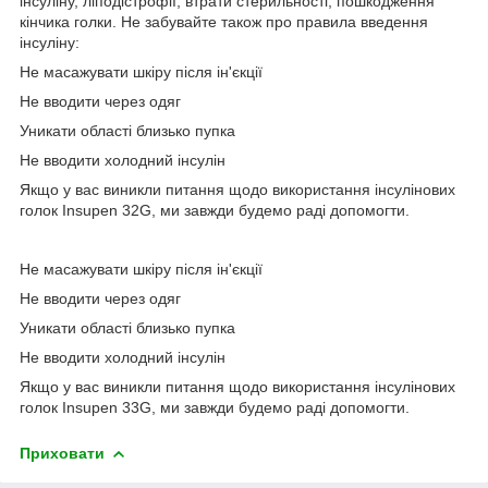
інсуліну, ліподістрофії, втрати стерильності, пошкодження
кінчика голки. Не забувайте також про правила введення
інсуліну:
Не масажувати шкіру після ін'єкції
Не вводити через одяг
Уникати області близько пупка
Не вводити холодний інсулін
Якщо у вас виникли питання щодо використання інсулінових
голок Insupen 32G, ми завжди будемо раді допомогти.
Не масажувати шкіру після ін'єкції
Не вводити через одяг
Уникати області близько пупка
Не вводити холодний інсулін
Якщо у вас виникли питання щодо використання інсулінових
голок Insupen 33G, ми завжди будемо раді допомогти.
Приховати