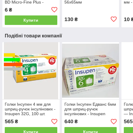
BD Micro-Fine Plus -
56х65мм
мм -
Поштучно
Пош
6
₴
130
10
₴
Купити
Подібні товари компанії
Голки Інсупен 4 мм для
Голки Інсупен Едванс 6мм
Голк
шприц-ручок інсулінових -
для шприц-ручок
шпри
Insupen 32G, 100 шт.
інсулінових - Insupen
— In
ADVANCED 6 mm 32G,
565
640
565
₴
₴
100 шт.
Купити
Купити