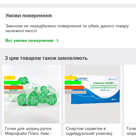
Умови повернення
Законом не передбачено повернення та обмін даного товару
належної якості
Всі умови повернення
З цим товаром також замовляють
Голки для шприц-ручок
Спиртові серветки в
Голк
Мікрофайн Плюс 4мм -
індивідуальній упаковці
шпри