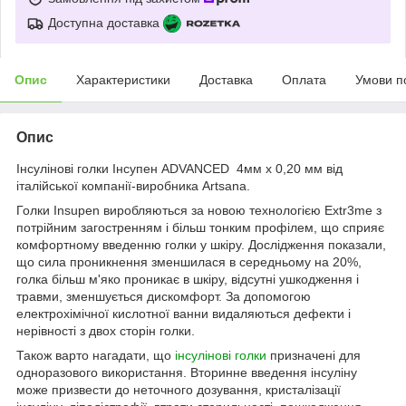
Доступна доставка
Опис
Характеристики
Доставка
Оплата
Умови п
Опис
Інсулінові голки Інсупен ADVANCED 4мм x 0,20 мм від
італійської компанії-виробника Artsana.
Голки Insupen виробляються за новою технологією Extr3me з
потрійним загостренням і більш тонким профілем, що сприяє
комфортному введенню голки у шкіру. Дослідження показали,
що сила проникнення зменшилася в середньому на 20%,
голка більш м'яко проникає в шкіру, відсутні ушкодження і
травми, зменшується дискомфорт. За допомогою
електрохімічної кислотної ванни видаляються дефекти і
нерівності з двох сторін голки.
Також варто нагадати, що
інсулінові голки
призначені для
одноразового використання. Вторинне введення інсуліну
може призвести до неточного дозування, кристалізації