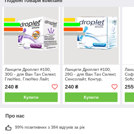
Подібні товари компанії
Ланцети Дроплет #100,
Ланцети Дроплет #100,
Ланц
30G - для Ван Тач Селект,
28G - для Ван Тач Селект,
Софт
ГлюНео, ГлюНео Лайт,
Сенсолайт, Контур,
Soft
Контур Плюс, Біонайм,
ГлюНео, Глюнео Лайт
240
240
255
₴
₴
Калла Веллион,
Купити
Купити
Про нас
99% позитивних з 384 відгуків за рік