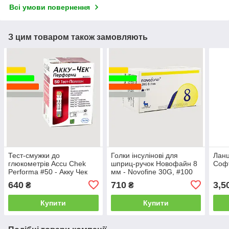
Всі умови повернення
З цим товаром також замовляють
Тест-смужки до
Голки інсулінові для
Ланц
глюкометрів Accu Chek
шприц-ручок Новофайн 8
Софт
Performa #50 - Акку Чек
мм - Novofine 30G, #100
Перформа тест смужки
640
710
3,5
₴
₴
#50
Купити
Купити