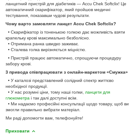
ланцетний пристрій для діабетиків — Accu Chek Softclix! Це
автоматичний скарифікатор, який пройшов медичні
тестування, показавши чудові результати.
Чому варто замовляти ланцет Accu Chek Softclix?
• Скарифікатор із тоненькою голкою дає можливість взяти
крапельку крові максимально безболісно.
• Отримана ранка швидко заживає.
• Сталева голка вирізняється міцністю.
• Пристрій працює автоматично, спрощуючи процедуру
забору крові.
3 привода співпрацювати з онлайн-маркетом «Смужка»
• У каталозі представлений солідний спектр життєво
необхідної продукції.
• У нас розумні ціни, тому наші голки,
ланцети для
глюкометра
і так далі доступні всім.
• Ми надаємо професійні консультації щодо товару, щоб ви
змогли правильно вибрати матеріал.
Ми раді допомогти вам, телефонуйте!
Приховати