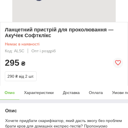
Ланцетний пристрій для проколювання —
АкуЧек Софтклікс
Немає в наявності
Код: ALSC
Опт і роздріб
295
₴
290 ₴
від 2 шт.
Опис
Характеристики
Доставка
Оплата
Умови п
Опис
Хочете придбати скарифікатор, який дасть змогу без проблем
брати кров для домашніх експрес-тестів? Пропонуємо