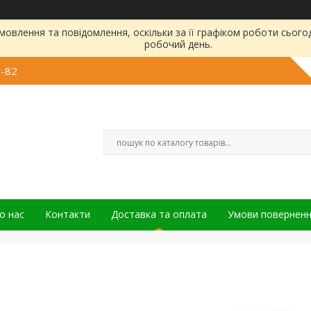
овлення та повідомлення, оскільки за її графіком роботи сього
робочий день.
6-82
о нас
Контакти
Доставка та оплата
Умови повернен