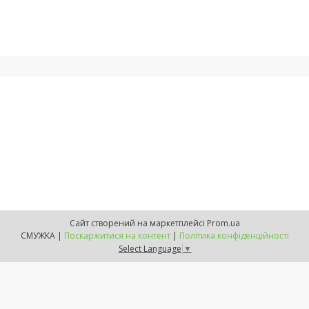
Сайт створений на маркетплейсі
Prom.ua
СМУЖКА |
Поскаржитися на контент
|
Політика конфіденційності
Select Language
▼