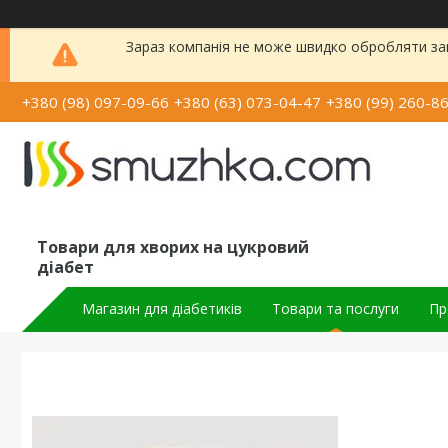
Зараз компанія не може швидко обробляти зам
+380 (98) 097-09-66
+380 (63) 073-04-47
+380 (99) 260-8
Товари для хворих на цукровий
діабет
Магазин для діабетиків
Товари та послуги
Пр