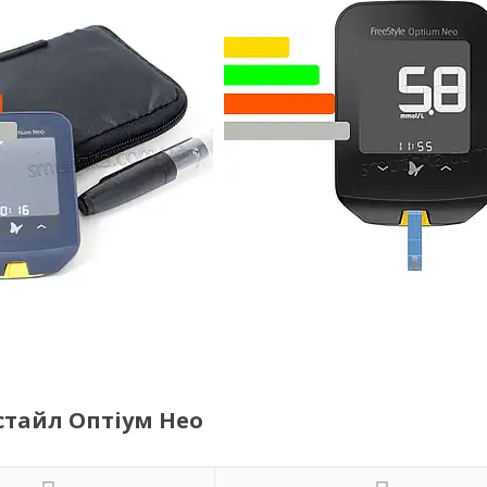
істайл Оптіум Нео