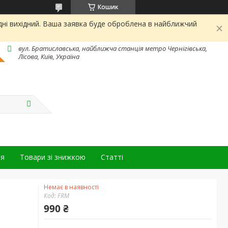
Кошик
дні вихідний. Ваша заявка буде оброблена в найближчий
вул. Братиславська, найближча станція метро Чернігівська,
Лісова, Київ, Україна
ня
Товари зі знижкою
Статті
Немає в наявності
Код:
FRM
990 ₴