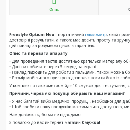
Опис
Х
Freeslyle Optium Neo
- портативний
глюкометр
, який приз
достовірні результати, а також має досить просту та зруч
цей прилад за розумною ціною з гарантією.
Опис та переваги апарату
• Для проведення тестів достатньо крапельки матеріалу об'
• Дані ви побачите через 5 секунд на екрані.
• Прилад підходить для роботи з пальцями, також можна брат
• Розмір мобільного пристрою дозволяє носити його із соб
У комплект з глюкометром йде 10 смужок для тестування, с
Причини, через які покупці обирають наш магазин?
• У нас багатий вибір медичної продукції, необхідної для діаб
• Щоб зробити нашу продукцію максимально доступною, ми 
Нам довіряють, бо ми не підводимо!
З повагою до вас интернет магазин
Смужка!