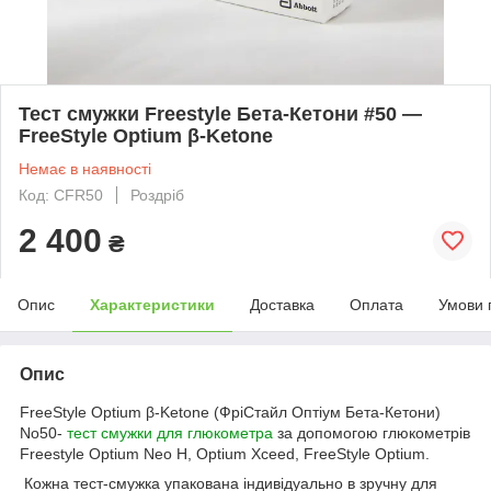
Тест смужки Freestyle Бета-Кетони #50 —
FreeStyle Optium β-Ketone
Немає в наявності
Код: CFR50
Роздріб
2 400
₴
Опис
Характеристики
Доставка
Оплата
Умови 
Опис
FreeStyle Optium β-Ketone (ФріСтайл Оптіум Бета-Кетони)
No50-
тест смужки для глюкометра
за допомогою глюкометрів
Freestyle Optium Neo H, Optium Xceed, FreeStyle Optium.
Кожна тест-смужка упакована індивідуально в зручну для