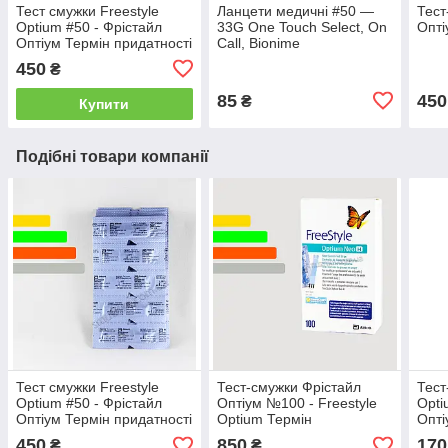
Тест смужки Freestyle
Ланцети медичні #50 —
Тест
Optium #50 - Фрістайл
33G One Touch Select, On
Опті
Оптіум Термін придатності
Call, Bionime
смужок 31.03.2027
450
₴
85
450
₴
Купити
Подібні товари компанії
Тест смужки Freestyle
Тест-смужки Фрістайл
Тест
Optium #50 - Фрістайл
Оптіум №100 - Freestyle
Opti
Оптіум Термін придатності
Optium Термін
Опті
смужок 31.03.2027
придатності смужок
упак
450
850
170
₴
₴