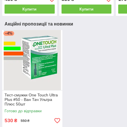
-31.03.2027
Купити
Купити
Акційні пропозиції та новинки
–4%
Тест-смужки One Touch Ultra
Plus #50 - Ван Тач Ультра
Плюс 50шт
Готово до відправки
530
₴
550 ₴