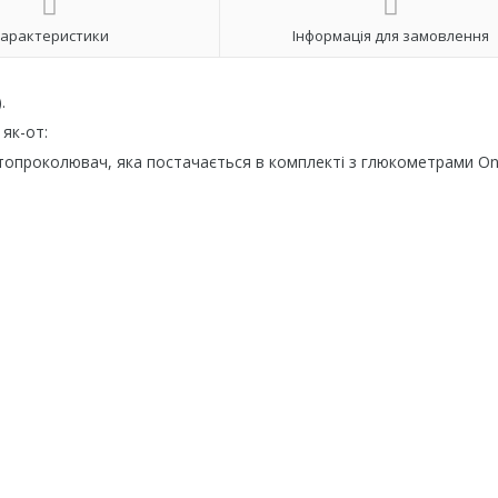
арактеристики
Інформація для замовлення
.
як-от:
втопроколювач, яка постачається в комплекті з глюкометрами O