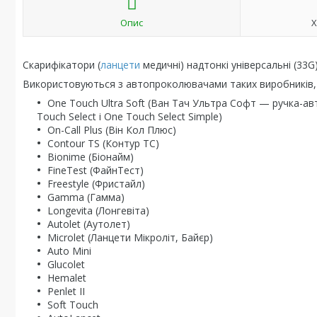
Опис
Х
Скарифікатори (
ланцети
медичні) надтонкі універсальні (33G)
Використовуються з автопроколювачами таких виробників, 
One Touch Ultra Soft (Ван Тач Ультра Софт — ручка-а
Touch Select і One Touch Select Simple)
On-Call Plus (Він Кол Плюс)
Contour TS (Контур ТС)
Bionime (Біонайм)
FineTest (ФайнТест)
Freestyle (Фристайл)
Gamma (Гамма)
Longevita (Лонгевіта)
Autolet (Аутолет)
Microlet (Ланцети Мікроліт, Байєр)
Auto Mini
Glucolet
Hemalet
Penlet II
Soft Touch