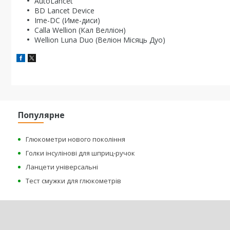
AutoLancet
BD Lancet Device
Ime-DC (Име-диси)
Сalla Wellion (Кал Велліон)
Wellion Luna Duo (Веліон Місяць Дуо)
Популярне
Глюкометри нового покоління
Голки інсулінові для шприц-ручок
Ланцети універсальні
Тест смужки для глюкометрів