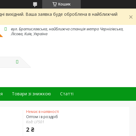
Кошик
дні вихідний. Ваша заявка буде оброблена в найближчий
вул. Братиславська, найближча станція метро Чернігівська,
Лісова, Київ, Україна
ня
Товари зі знижкою
Статті
Немає в наявності
Оптом і в роздріб
Код:
LF501
2 ₴