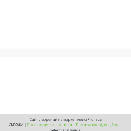
Сайт створений на маркетплейсі
Prom.ua
СМУЖКА |
Поскаржитися на контент
|
Політика конфіденційності
Select Language
▼