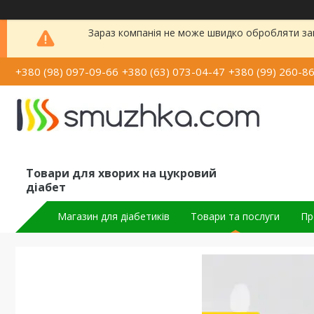
Зараз компанія не може швидко обробляти зам
+380 (98) 097-09-66
+380 (63) 073-04-47
+380 (99) 260-8
Товари для хворих на цукровий
діабет
Магазин для діабетиків
Товари та послуги
Пр